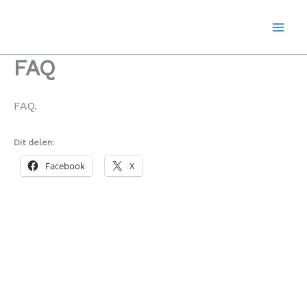
Ga
naar
de
inhoud
FAQ
FAQ.
Dit delen:
Facebook
X