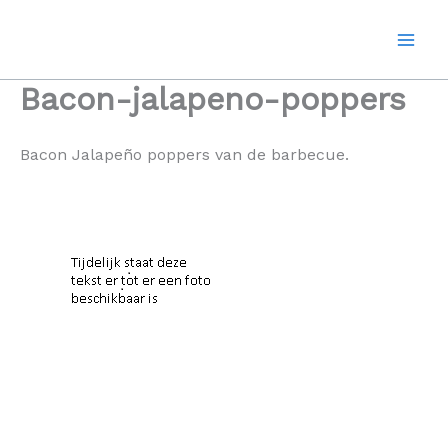
Ga
naar
de
inhoud
Bacon-jalapeno-poppers
Bacon Jalapeño poppers van de barbecue.