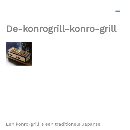
Ga
naar
de
inhoud
De-konrogrill-konro-grill
Een konro-grill is een traditionele Japanse