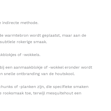
e indirecte methode.
n de warmtebron wordt geplaatst, maar aan de
subtiele rokerige smaak.
blokjes of -wokkels.
rbij een aanmaakblokje of -wokkel eronder wordt
en snelle ontbranding van de houtskool.
chunks of -planken zijn, die specifieke smaken
ge rooksmaak toe, terwijl mesquitehout een