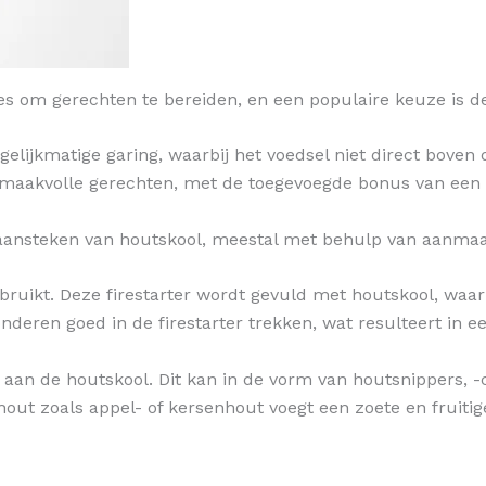
es om gerechten te bereiden, en een populaire keuze is d
elijkmatige garing, waarbij het voedsel niet direct bove
n smaakvolle gerechten, met de toegevoegde bonus van een 
aansteken van houtskool, meestal met behulp van aanmaak
ebruikt. Deze firestarter wordt gevuld met houtskool, waa
deren goed in de firestarter trekken, wat resulteert in e
aan de houtskool. Dit kan in de vorm van houtsnippers, -
hout zoals appel- of kersenhout voegt een zoete en fruiti