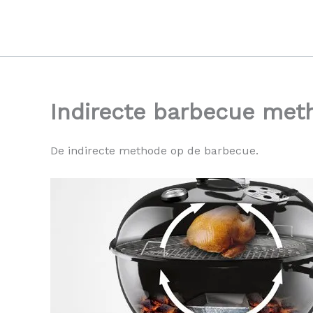
Ga
naar
de
inhoud
Indirecte barbecue met
De indirecte methode op de barbecue.