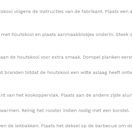
tskool volgens de instructies van de fabrikant. Plaats een
n met houtskool en plaats aanmaakblokjes onderin. Steek 
aan de houtskool voor extra smaak. Dompel planken eerst i
 branden totdat de houtskool een witte aslaag heeft ontwi
kant van het kookoppervlak. Plaats aan de andere zijde a
pwarmen. Reinig het rooster indien nodig met een borstel.
oven de lekbakken. Plaats het deksel op de barbecue om d