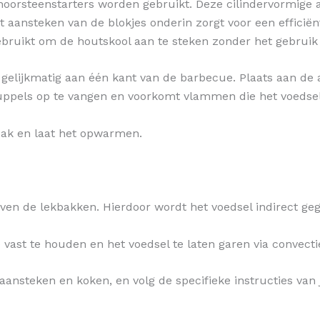
schoorsteenstarters worden gebruikt. Deze cilindervormig
aansteken van de blokjes onderin zorgt voor een efficiënt
gebruikt om de houtskool aan te steken zonder het gebru
e gelijkmatig aan één kant van de barbecue. Plaats aan d
ruppels op te vangen en voorkomt vlammen die het voedse
bak en laat het opwarmen.
oven de lekbakken. Hierdoor wordt het voedsel indirect g
ast te houden en het voedsel te laten garen via convecti
 aansteken en koken, en volg de specifieke instructies va