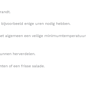
randt.
n bijvoorbeeld enige uren nodig hebben.
r het algemeen een veilige minimumtemperatuur
kunnen herverdelen.
nten of een frisse salade.