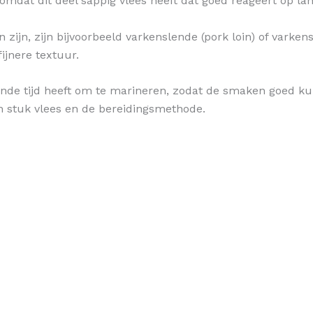
mdat dit deel sappig vlees heeft dat goed reageert op lan
zijn, zijn bijvoorbeeld varkenslende (pork loin) of varkens
jnere textuur.
doende tijd heeft om te marineren, zodat de smaken goed 
en stuk vlees en de bereidingsmethode.