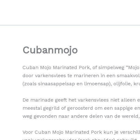
Ga
naar
de
inhoud
Cubanmojo
Cuban Mojo Marinated Pork, of simpelweg “Mojo P
door varkensvlees te marineren in een smaakvoll
(zoals sinaasappelsap en limoensap), olijfolie, 
De marinade geeft het varkensvlees niet alleen 
meestal gegrild of geroosterd om een sappige en
weg gevonden naar andere delen van de wereld,
Voor Cuban Mojo Marinated Pork kun je verschill