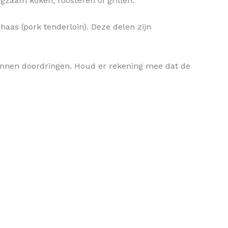
gzaam koken, roosteren of grillen.
haas (pork tenderloin). Deze delen zijn
kunnen doordringen. Houd er rekening mee dat de