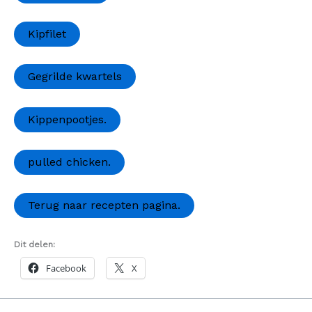
Kipfilet
Gegrilde kwartels
Kippenpootjes.
pulled chicken.
Terug naar recepten pagina.
Dit delen:
Facebook
X