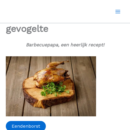
Ga
naar
de
inhoud
gevogelte
Barbecuepapa, een heerlijk recept!
Eendenborst