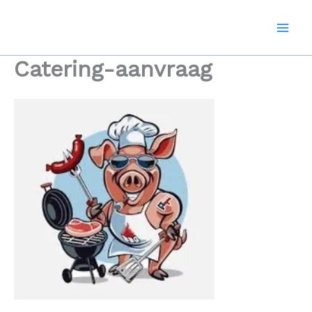
Ga
naar
de
inhoud
Catering-aanvraag