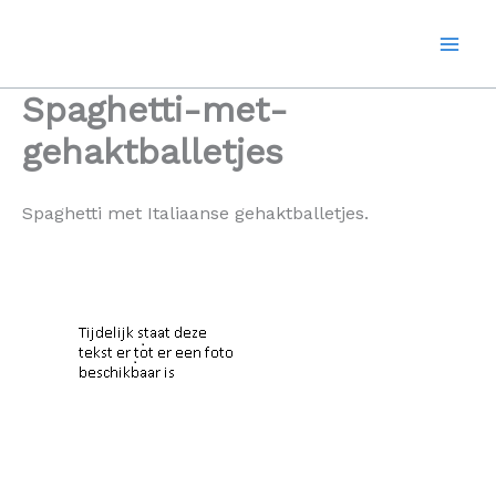
Ga
naar
de
inhoud
Spaghetti-met-
gehaktballetjes
Spaghetti met Italiaanse gehaktballetjes.