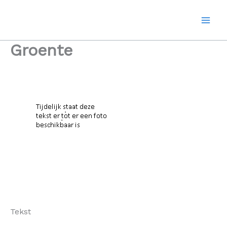
Ga
naar
de
inhoud
Groente
Tekst