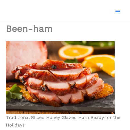
Ga
naar
de
inhoud
Been-ham
Traditional Sliced Honey Glazed Ham Ready for the
Holidays