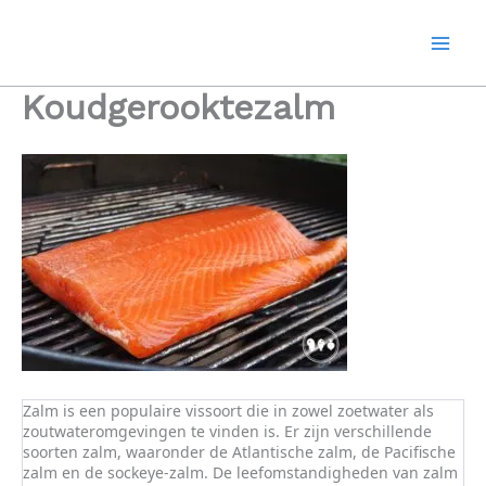
Ga
naar
de
inhoud
Koudgerooktezalm
Zalm is een populaire vissoort die in zowel zoetwater als
zoutwateromgevingen te vinden is. Er zijn verschillende
soorten zalm, waaronder de Atlantische zalm, de Pacifische
zalm en de sockeye-zalm. De leefomstandigheden van zalm